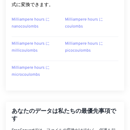
式に変換できます。
Milliampere hours に
Milliampere hours に
nanocoulombs
coulombs
Milliampere hours に
Milliampere hours に
millicoulombs
picocoulombs
Milliampere hours に
microcoulombs
あなたのデータは私たちの最優先事項で
す