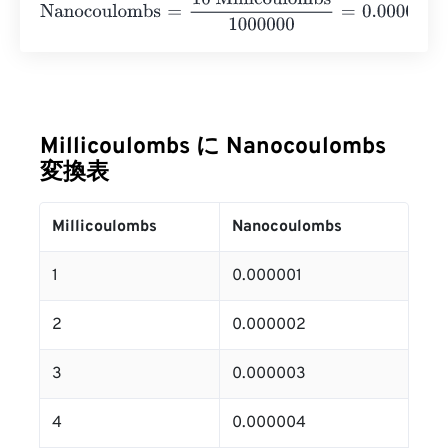
Nanocoulombs
=
10 Millicoulombs
1000000
=
0.00001
Nan
Millicoulombs に Nanocoulombs
変換表
Millicoulombs
Nanocoulombs
1
0.000001
2
0.000002
3
0.000003
4
0.000004