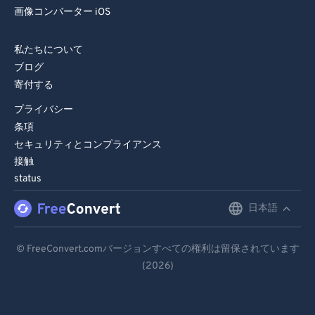
画像コンバーター iOS
私たちについて
ブログ
寄付する
プライバシー
条項
セキュリティとコンプライアンス
接触
status
日本語
English
Deutsch
© FreeConvert.comバージョンすべての権利は留保されています
(2026)
Español
Français