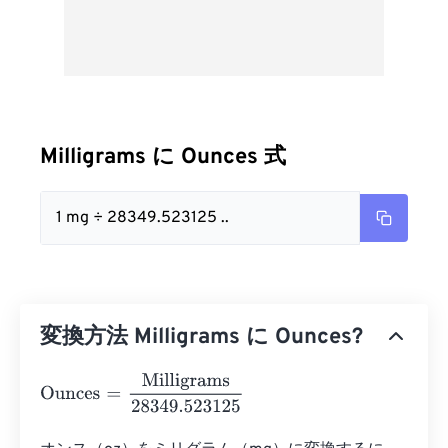
Milligrams に Ounces 式
1 mg ÷ 28349.523125 ..
変換方法 Milligrams に Ounces?
Ounces
=
Milligrams
28349.523125