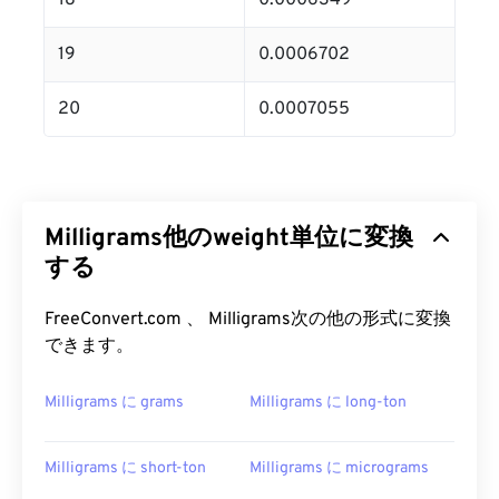
18
0.0006349
19
0.0006702
20
0.0007055
Milligrams他のweight単位に変換
する
FreeConvert.com 、 Milligrams次の他の形式に変換
できます。
Milligrams に grams
Milligrams に long-ton
Milligrams に short-ton
Milligrams に micrograms