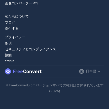
画像コンバーター iOS
私たちについて
ブログ
寄付する
プライバシー
条項
セキュリティとコンプライアンス
接触
status
日本語
English
Deutsch
© FreeConvert.comバージョンすべての権利は留保されています
(2026)
Español
Français