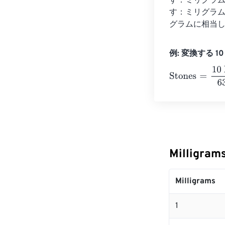
す：ミリグラム 
す：ミリグラム = 
グラムに相当
例: 変換する 10 M
Stones
=
10 Mil
Milligra
Milligrams
1