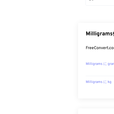
Milligr
FreeConver
Milligrams に gr
Milligrams に kg