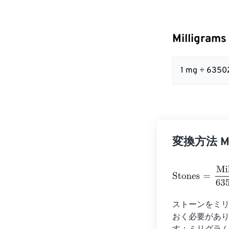
Milligram
1 mg ÷ 63502
変換方法 Mil
Stones
=
Millig
ストーンをミリ
おく必要があ