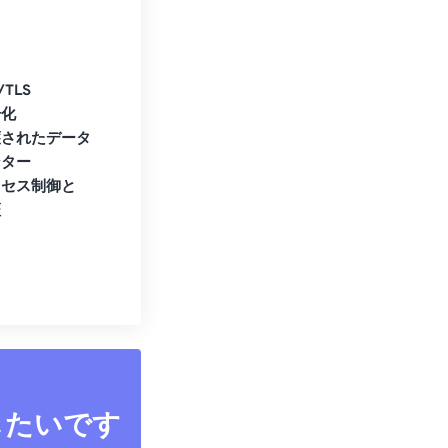
/TLS
号化
護されたデータ
ンター
クセス制御と
証
したいです