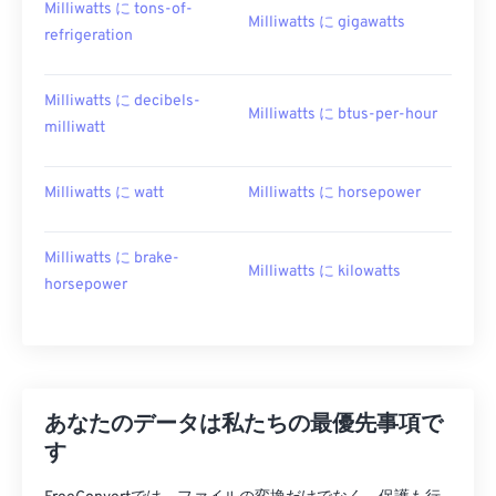
Milliwatts に tons-of-
Milliwatts に gigawatts
refrigeration
Milliwatts に decibels-
Milliwatts に btus-per-hour
milliwatt
Milliwatts に watt
Milliwatts に horsepower
Milliwatts に brake-
Milliwatts に kilowatts
horsepower
あなたのデータは私たちの最優先事項で
す