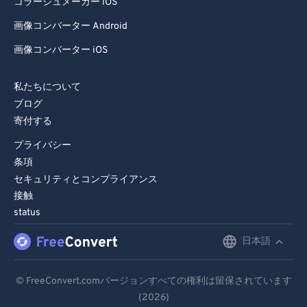
コラージュメーカー iOS
画像コンバーター Android
画像コンバーター iOS
私たちについて
ブログ
寄付する
プライバシー
条項
セキュリティとコンプライアンス
接触
status
日本語
English
Deutsch
© FreeConvert.comバージョンすべての権利は留保されています
(2026)
Español