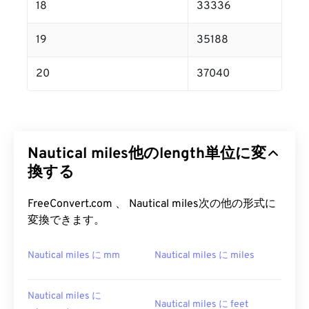
18
33336
19
35188
20
37040
Nautical miles他のlength単位に変
換する
FreeConvert.com 、 Nautical miles次の他の形式に
変換できます。
Nautical miles に mm
Nautical miles に miles
Nautical miles に
Nautical miles に feet