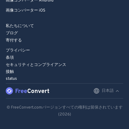
画像コンバーター Android
画像コンバーター iOS
私たちについて
ブログ
寄付する
プライバシー
条項
セキュリティとコンプライアンス
接触
status
日本語
English
Deutsch
© FreeConvert.comバージョンすべての権利は留保されています
(2026)
Español
Français