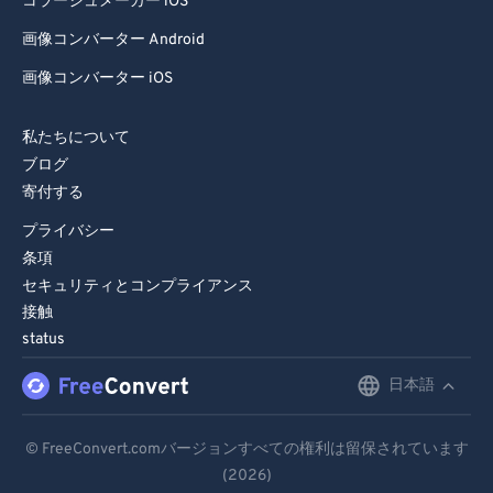
コラージュメーカー iOS
画像コンバーター Android
画像コンバーター iOS
私たちについて
ブログ
寄付する
プライバシー
条項
セキュリティとコンプライアンス
接触
status
日本語
English
Deutsch
© FreeConvert.comバージョンすべての権利は留保されています
(2026)
Español