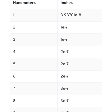
Nanometers
Inches
1
3.93701e-8
2
1e-7
3
1e-7
4
2e-7
5
2e-7
6
2e-7
7
3e-7
8
3e-7