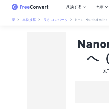
変換する
圧縮
家
単位換算
長さ コンバータ
Nm に Nautical miles
Nano
へ（ 
以