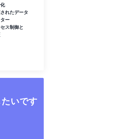
号化
護されたデータ
ンター
クセス制御と
証
したいです