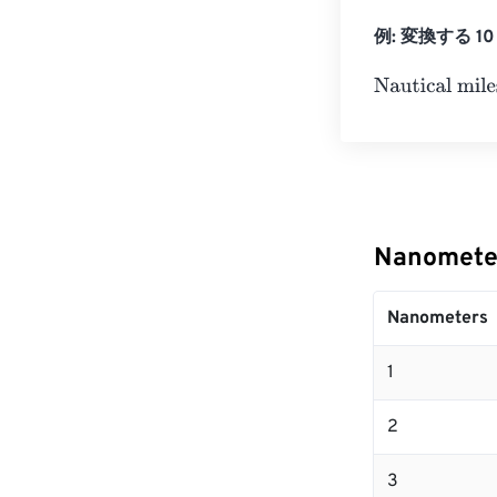
例: 変換する 10 N
Nautical miles
=
Nanomete
Nanometers
1
2
3