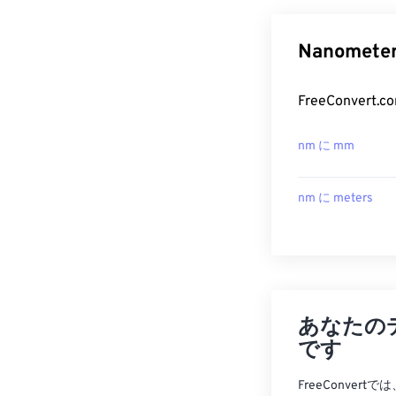
Nanomet
FreeConver
nm に mm
nm に meters
あなたの
です
FreeConve