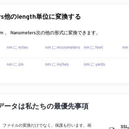
ers他のlength単位に変換する
t.com 、 Nanometers次の他の形式に変換できます。
nm に miles
nm に micrometers
nm に feet
nm
nm に cm
nm に inches
nm に yards
データは私たちの最優先事項
rtでは、ファイルの変換だけでなく、保護も行います。画
SSL