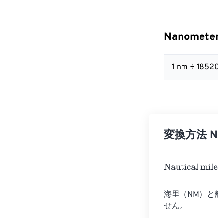
Nanometer
1 nm ÷ 1852
変換方法 Nan
Nautical miles
=
海里（NM）と
せん。