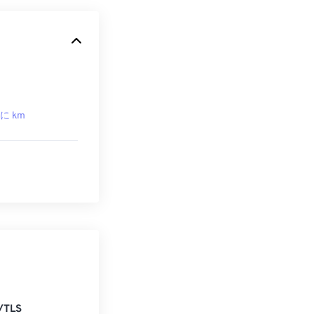
 に km
/TLS