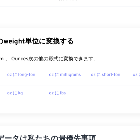
他のweight単位に変換する
rt.com 、 Ounces次の他の形式に変換できます。
oz に long-ton
oz に milligrams
oz に short-ton
oz 
oz に kg
oz に lbs
データは私たちの最優先事項