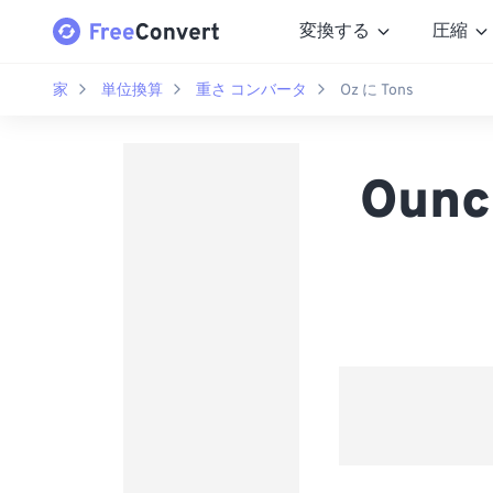
変換する
圧縮
家
単位換算
重さ コンバータ
Oz に Tons
Oun