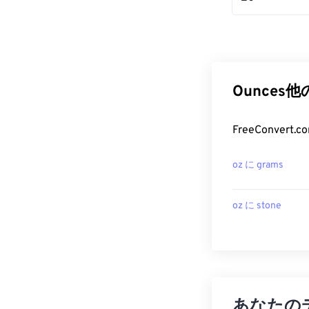
Ounces
FreeConve
oz に grams
oz に stone
あなたの