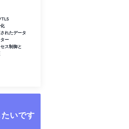
/TLS
号化
護されたデータ
ンター
クセス制御と
証
したいです