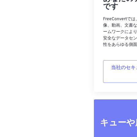
です
FreeConve
像、動画、文書
ームワークによ
安全なデータセ
性をあらゆる側
当社のセキ
キューや