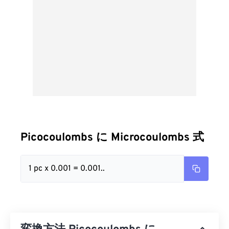
Picocoulombs に Microcoulombs 式
1 pc x 0.001 = 0.001..