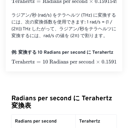
Terahertz
=
Radians per second
×
0.1591549430919
ラジアン/秒 (rad/s) をテラヘルツ (THz) に変換する
には、次の変換係数を使用できます: 1 rad/s = (1 / 
(2π)) THz したがって、ラジアン/秒をテラヘルツに
変換するには、rad/s の値を (2π) で割ります。
例: 変換する 10 Radians per second に Terahertz
Terahertz
=
10 Radians per second
×
0.1591549430919
=
1
Radians per second に Terahertz
変換表
Radians per second
Terahertz