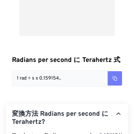
Radians per second に Terahertz 式
1 rad ÷ s x 0.159154..
変換方法 Radians per second に
Terahertz?