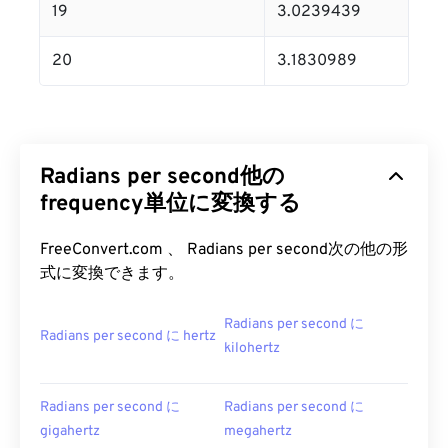
19
3.0239439
20
3.1830989
Radians per second他の
frequency単位に変換する
FreeConvert.com 、 Radians per second次の他の形
式に変換できます。
Radians per second に
Radians per second に hertz
kilohertz
Radians per second に
Radians per second に
gigahertz
megahertz