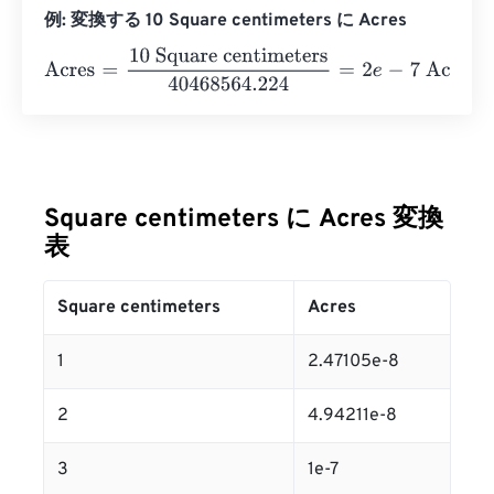
例: 変換する 10 Square centimeters に Acres
Acres
=
10 Square centimeters
40468564.224
=
2
e
-
7
Acr
Square centimeters に Acres 変換
表
Square centimeters
Acres
1
2.47105e-8
2
4.94211e-8
3
1e-7