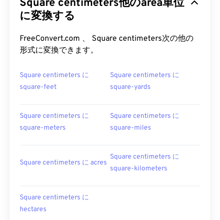
Square centimeters他のarea単位
に変換する
FreeConvert.com 、 Square centimeters次の他の
形式に変換できます。
Square centimeters に
Square centimeters に
square-feet
square-yards
Square centimeters に
Square centimeters に
square-meters
square-miles
Square centimeters に
Square centimeters に acres
square-kilometers
Square centimeters に
hectares