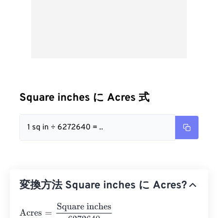
Square inches に Acres 式
1 sq in ÷ 6272640 = ..
変換方法 Square inches に Acres?
Acres
=
Square inches
6272640