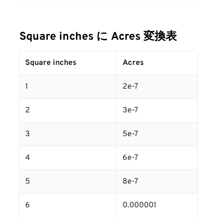
Square inches に Acres 変換表
Square inches
Acres
1
2e-7
2
3e-7
3
5e-7
4
6e-7
5
8e-7
6
0.000001