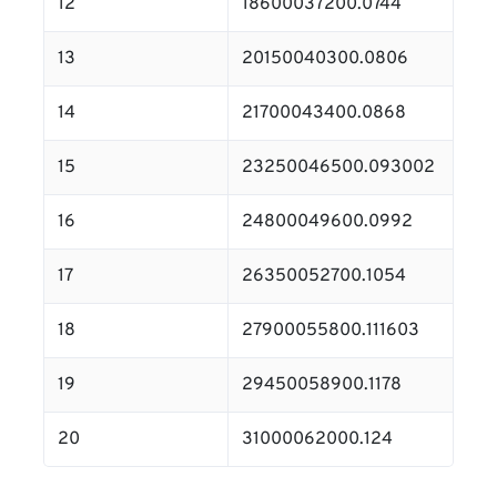
12
18600037200.0744
13
20150040300.0806
14
21700043400.0868
15
23250046500.093002
16
24800049600.0992
17
26350052700.1054
18
27900055800.111603
19
29450058900.1178
20
31000062000.124