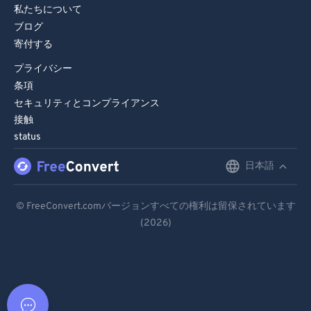
私たちについて
ブログ
寄付する
プライバシー
条項
セキュリティとコンプライアンス
接触
status
日本語
English
Deutsch
© FreeConvert.comバージョンすべての権利は留保されています
(2026)
Español
Français
Português
Italiano