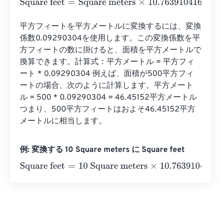
Square feet
=
Square meters
×
10.76391041671
平方フィートを平方メートルに変換するには、変換
係数0.09290304を使用します。この変換係数を平
方フィートの数に掛けると、面積を平方メートルで
換算できます。計算式：平方メートル = 平方フィ
ート * 0.09290304 例えば、面積が500平方フィ
ートの場合、次のように計算します。平方メート
ル = 500 * 0.09290304 = 46.45152平方メートル 
つまり、500平方フィートはおよそ46.45152平方
メートルに相当します。
例: 変換する 10 Square meters に Square feet
Square feet
=
10 Square meters
×
10.76391041671
=
107.63