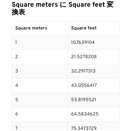
Square meters に Square feet 変
換表
Square meters
Square feet
1
10.7639104
2
21.5278208
3
32.2917313
4
43.0556417
5
53.8195521
6
64.5834625
7
75.3473729