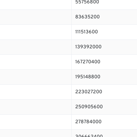
55756800
83635200
111513600
139392000
167270400
195148800
223027200
250905600
278784000