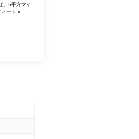
えば、5平方マイ
ィート = 
。