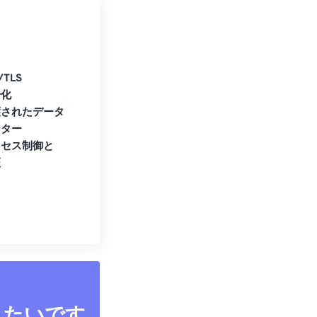
/TLS
号化
護されたデータ
ンター
クセス制御と
証
したいです