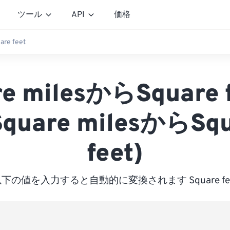
ツール
API
価格
are feet
re milesからSquare 
quare milesからSqu
feet)
下の値を入力すると自動的に変換されます Square fe