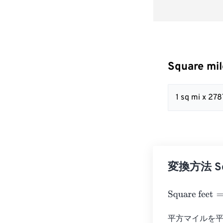
Square mi
1 sq mi x 27
変換方法 Squa
Square feet
=
Sq
平方マイルを平