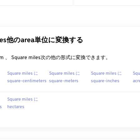
miles他のarea単位に変換する
t.com 、 Square miles次の他の形式に変換できます。
Square miles に
Square miles に
Square miles に
Squ
square-centimeters
square-meters
square-inches
acr
Square miles に
s
hectares