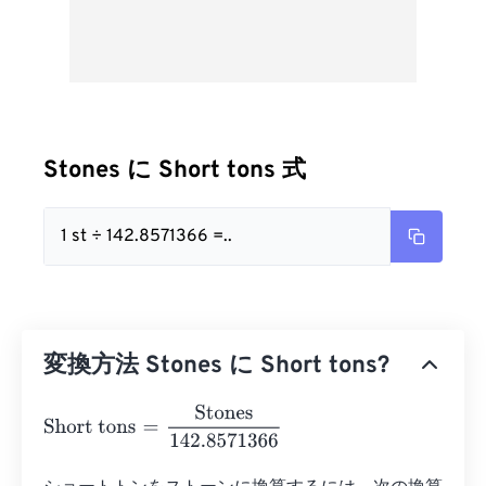
Stones に Short tons 式
1 st ÷ 142.8571366 =..
変換方法 Stones に Short tons?
Short tons
=
Stones
142.8571366