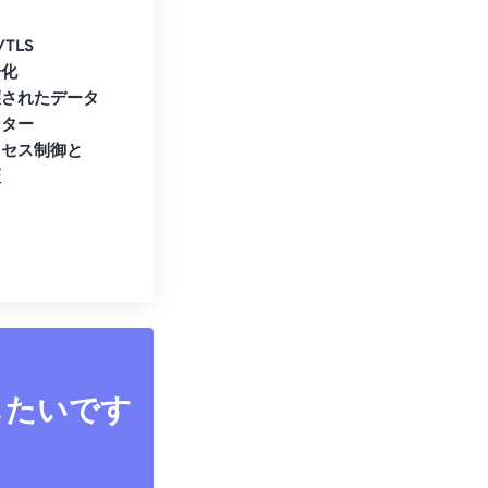
/TLS
号化
護されたデータ
ンター
クセス制御と
証
したいです