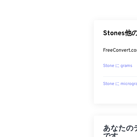
Stones
FreeConve
Stone に grams
Stone に microgr
あなたの
です