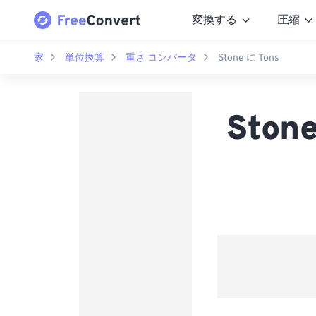
変換する
圧縮
家
単位換算
重さ コンバータ
Stone に Tons
Ston