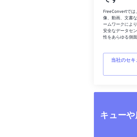
FreeConve
像、動画、文書
ームワークによ
安全なデータセ
性をあらゆる側
当社のセキ
キューや