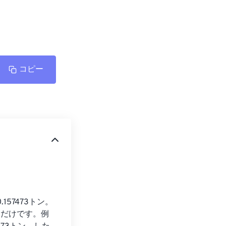
コピー
57473トン。
るだけです。例