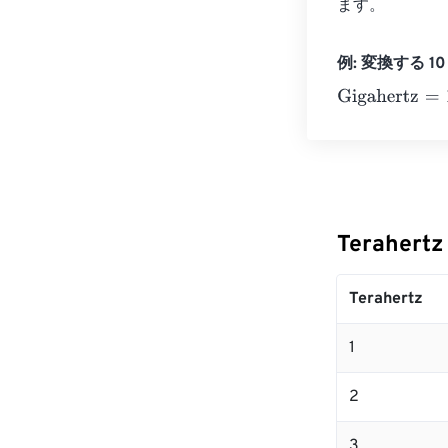
ます。
例: 変換する 10 T
Gigahertz
=
10 T
Terahert
Terahertz
1
2
3