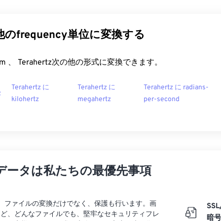
tz他のfrequency単位に変換する
t.com 、 Terahertz次の他の形式に変換できます。
Terahertz に
Terahertz に
Terahertz に radians-
z
kilohertz
megahertz
per-second
データは私たちの最優先事項
rtでは、ファイルの変換だけでなく、保護も行います。画
SSL
など、どんなファイルでも、堅牢なセキュリティフレ
暗