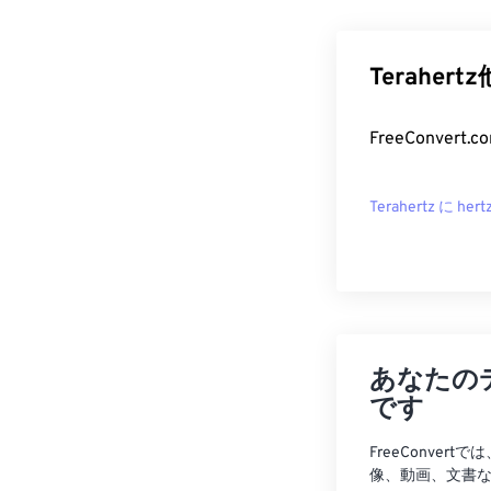
Teraher
FreeConver
Terahertz に hert
あなたの
です
FreeConve
像、動画、文書