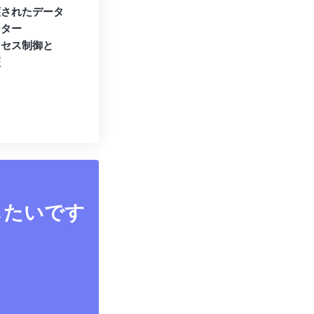
護されたデータ
ンター
クセス制御と
証
したいです