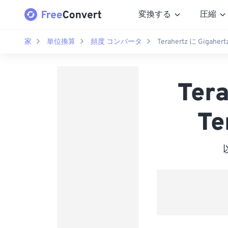
変換する
圧縮
家
単位換算
頻度 コンバータ
Terahertz に Gigahert
Ter
Te