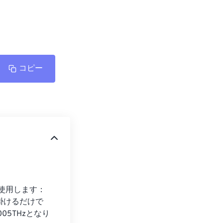
コピー
を使用します：
を掛けるだけで
005THzとなり