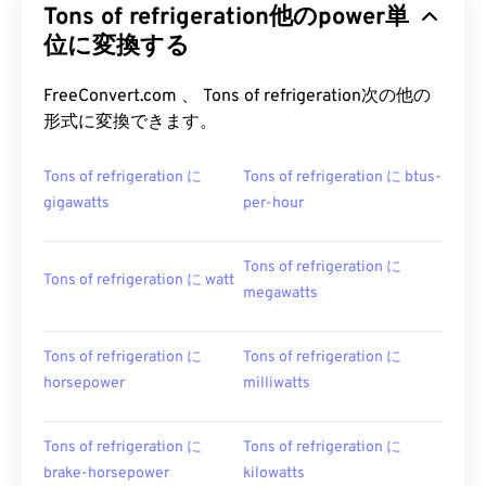
Tons of refrigeration他のpower単
位に変換する
FreeConvert.com 、 Tons of refrigeration次の他の
形式に変換できます。
Tons of refrigeration に
Tons of refrigeration に btus-
gigawatts
per-hour
Tons of refrigeration に
Tons of refrigeration に watt
megawatts
Tons of refrigeration に
Tons of refrigeration に
horsepower
milliwatts
Tons of refrigeration に
Tons of refrigeration に
brake-horsepower
kilowatts