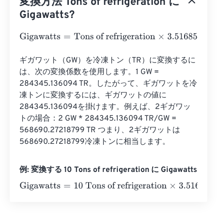
変換方法 Tons of refrigeration に
Gigawatts?
Gigawatts
=
Tons of refrigeration
×
3.51685
e
-
6
ギガワット（GW）を冷凍トン（TR）に変換するに
は、次の変換係数を使用します。1 GW = 
284345.136094 TR。したがって、ギガワットを冷
凍トンに変換するには、ギガワットの値に
284345.136094を掛けます。例えば、2ギガワッ
トの場合：2 GW * 284345.136094 TR/GW = 
568690.27218799 TR つまり、2ギガワットは
568690.27218799冷凍トンに相当します。
例: 変換する 10 Tons of refrigeration に Gigawatts
Gigawatts
=
10 Tons of refrigeration
×
3.51685
e
-
6
=
0.0000