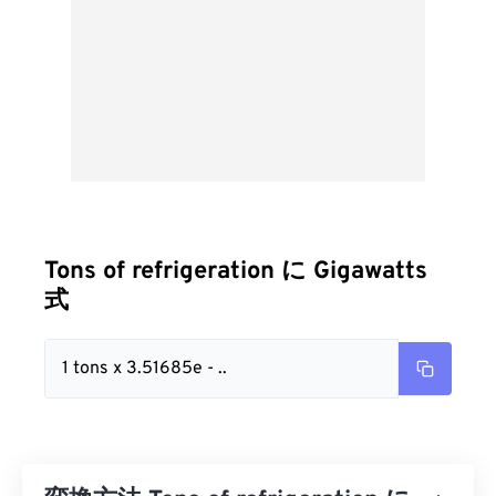
Tons of refrigeration に Gigawatts
式
1 tons x 3.51685e - ..