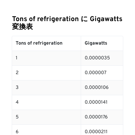
Tons of refrigeration に Gigawatts
変換表
Tons of refrigeration
Gigawatts
1
0.0000035
2
0.000007
3
0.0000106
4
0.0000141
5
0.0000176
6
0.0000211