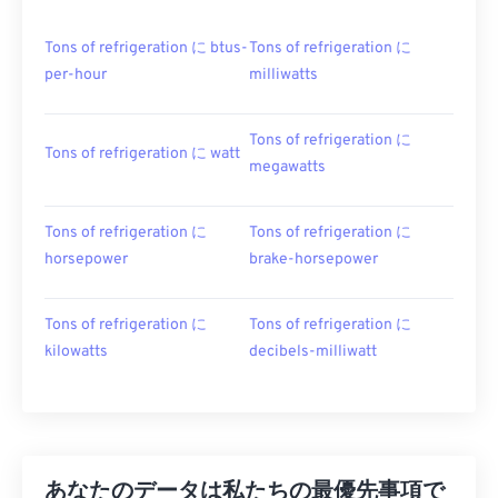
Tons of refrigeration に btus-
Tons of refrigeration に
per-hour
milliwatts
Tons of refrigeration に
Tons of refrigeration に watt
megawatts
Tons of refrigeration に
Tons of refrigeration に
horsepower
brake-horsepower
Tons of refrigeration に
Tons of refrigeration に
kilowatts
decibels-milliwatt
あなたのデータは私たちの最優先事項で