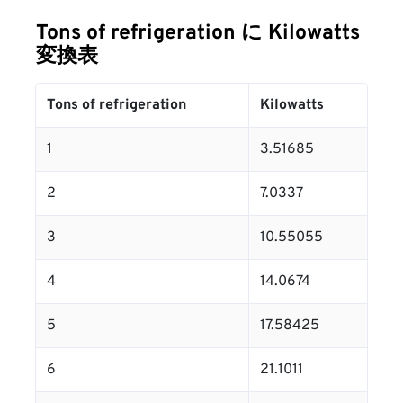
Tons of refrigeration に Kilowatts
変換表
Tons of refrigeration
Kilowatts
1
3.51685
2
7.0337
3
10.55055
4
14.0674
5
17.58425
6
21.1011