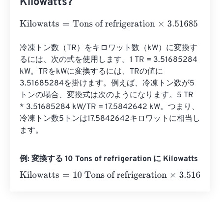
Kilowatts?
Kilowatts
=
Tons of refrigeration
×
3.51685
冷凍トン数（TR）をキロワット数（kW）に変換す
るには、次の式を使用します。1 TR = 3.51685284 
kW。TRをkWに変換するには、TRの値に
3.51685284を掛けます。例えば、冷凍トン数が5
トンの場合、変換式は次のようになります。5 TR 
* 3.51685284 kW/TR = 17.5842642 kW。つまり、
冷凍トン数5トンは17.5842642キロワットに相当し
ます。
例: 変換する 10 Tons of refrigeration に Kilowatts
Kilowatts
=
10 Tons of refrigeration
×
3.51685
=
35.1685
Ki