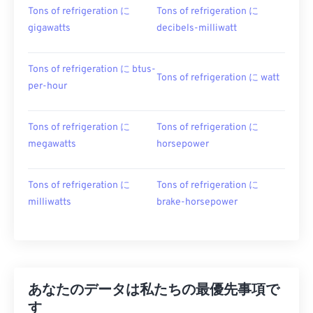
Tons of refrigeration に
Tons of refrigeration に
gigawatts
decibels-milliwatt
Tons of refrigeration に btus-
Tons of refrigeration に watt
per-hour
Tons of refrigeration に
Tons of refrigeration に
megawatts
horsepower
Tons of refrigeration に
Tons of refrigeration に
milliwatts
brake-horsepower
あなたのデータは私たちの最優先事項で
す