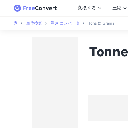
変換する
圧縮
家
単位換算
重さ コンバータ
Tons に Grams
Tonn