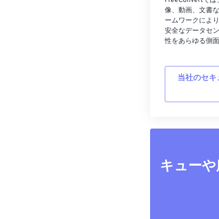
FreeConve
像、動画、文書
ームワークによ
安全なデータセ
性をあらゆる側
当社のセキ
キューや