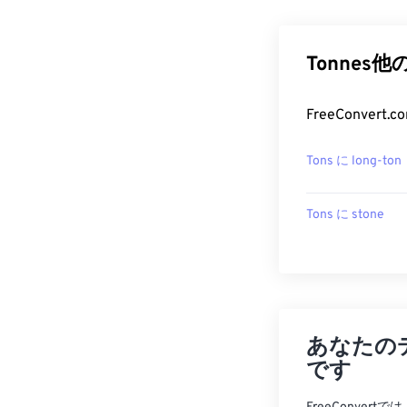
Tonnes
FreeConve
Tons に long-ton
Tons に stone
あなたの
です