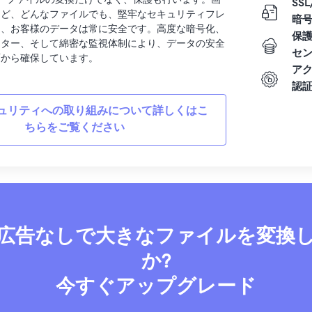
rtでは、ファイルの変換だけでなく、保護も行います。画
SSL
など、どんなファイルでも、堅牢なセキュリティフレ
暗
り、お客様のデータは常に安全です。高度な暗号化、
保
ンター、そして綿密な監視体制により、データの安全
セ
面から確保しています。
ア
認
ュリティへの取り組みについて詳しくはこ
ちらをご覧ください
広告なしで大きなファイルを変換
か?
今すぐアップグレード