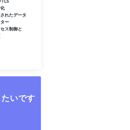
/TLS
号化
護されたデータ
ンター
クセス制御と
証
したいです