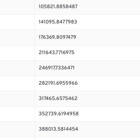
105821.8858487
141095.8477983
176369.8097479
211643.7716975
246917.7336471
282191.6955966
317465.6575462
352739.6194958
388013.5814454