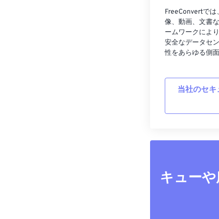
FreeConve
像、動画、文書
ームワークによ
安全なデータセ
性をあらゆる側
当社のセキ
キューや