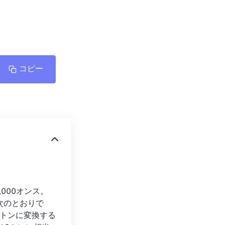
コピー
000オンス。
次のとおりで
れをトンに変換する