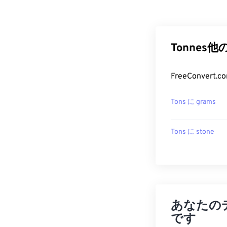
Tonnes
FreeConve
Tons に grams
Tons に stone
あなたの
です