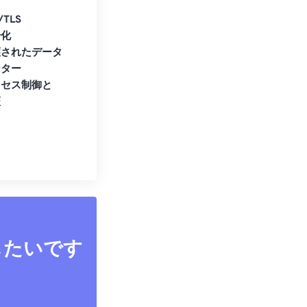
/TLS
号化
護されたデータ
ンター
クセス制御と
証
したいです