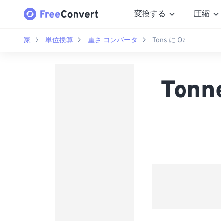
変換する
圧縮
家
単位換算
重さ コンバータ
Tons に Oz
Ton