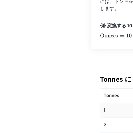
には、トン = 6
します。
例: 変換する 10 
Ounces
=
10 To
Tonnes 
Tonnes
1
2