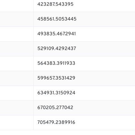
423287.543395
458561.5053445
493835.4672941
529109.4292437
564383.3911933
599657.3531429
634931.3150924
670205.277042
705479.2389916