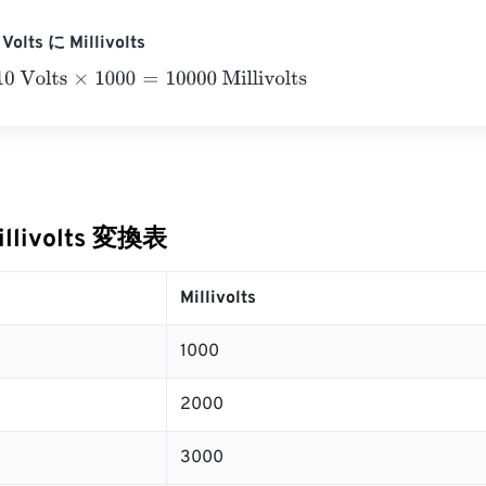
lts に Millivolts
lts
×
1000
=
10000
Millivolts
illivolts 変換表
Millivolts
1000
2000
3000