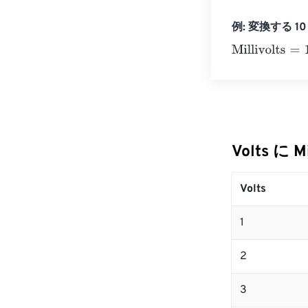
例: 変換する 10 Vo
Millivolts
=
10 Vo
Volts に M
Volts
1
2
3