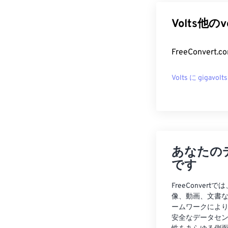
Volts他の
FreeConver
Volts に gigavolts
あなたの
です
FreeConve
像、動画、文書
ームワークによ
安全なデータセ