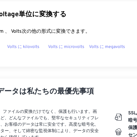
voltage単位に変換する
t.com 、 Volts次の他の形式に変換できます。
Volts に kilovolts
Volts に microvolts
Volts に megavolts
データは私たちの最優先事項
rtでは、ファイルの変換だけでなく、保護も行います。画
SSL
など、どんなファイルでも、堅牢なセキュリティフレ
暗
り、お客様のデータは常に安全です。高度な暗号化、
保
ンター、そして綿密な監視体制により、データの安全
セ