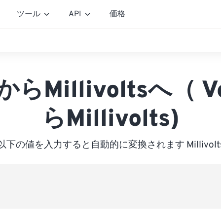
ツール
API
価格
sからMillivoltsへ（ V
らMillivolts)
以下の値を入力すると自動的に変換されます Millivolt