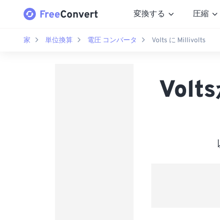
変換する
圧縮
家
単位換算
電圧 コンバータ
Volts に Millivolts
Volt