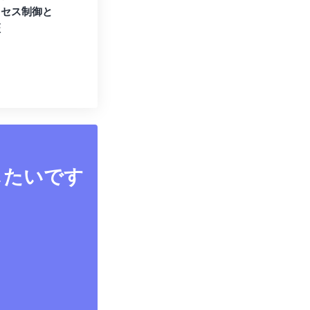
クセス制御と
証
したいです