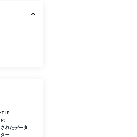
/TLS
号化
護されたデータ
ンター