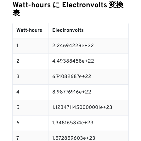
Watt-hours に Electronvolts 変換
表
Watt-hours
Electronvolts
1
2.24694229e+22
2
4.49388458e+22
3
6.74082687e+22
4
8.98776916e+22
5
1.1234711450000001e+23
6
1.348165374e+23
7
1.572859603e+23