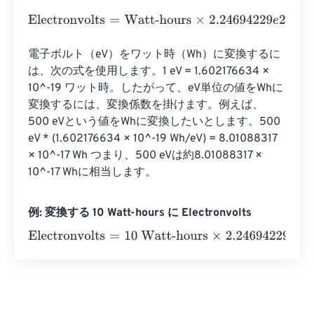
Electronvolts
=
Watt-hours
×
2.24694229
e
22
電子ボルト（eV）をワット時（Wh）に変換するに
は、次の式を使用します。1 eV = 1.602176634 × 
10^-19 ワット時。したがって、eV単位の値をWhに
変換するには、変換係数を掛けます。例えば、
500 eVという値をWhに変換したいとします。500 
eV * (1.602176634 × 10^-19 Wh/eV) = 8.01088317 
× 10^-17 Wh つまり、500 eVは約8.01088317 × 
10^-17 Whに相当します。
例: 変換する 10 Watt-hours に Electronvolts
Electronvolts
=
10 Watt-hours
×
2.24694229
e
22
=
2.2469