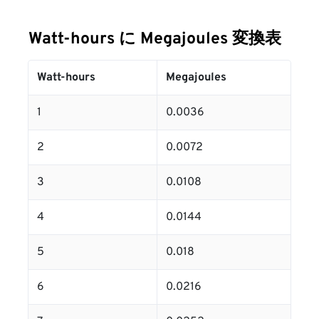
Watt-hours に Megajoules 変換表
Watt-hours
Megajoules
1
0.0036
2
0.0072
3
0.0108
4
0.0144
5
0.018
6
0.0216