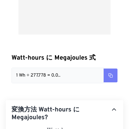
Watt-hours に Megajoules 式
1 Wh ÷ 277.778 = 0.0..
変換方法 Watt-hours に
Megajoules?