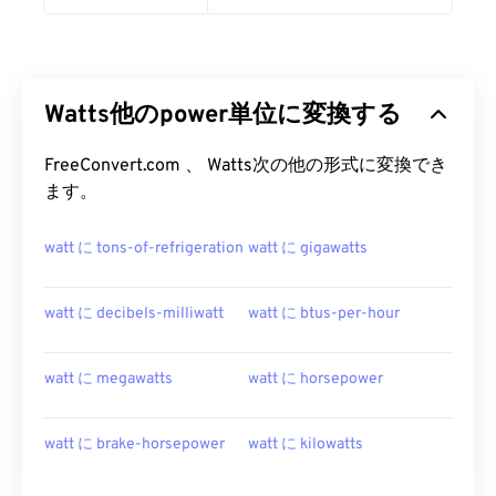
Watts他のpower単位に変換する
FreeConvert.com 、 Watts次の他の形式に変換でき
ます。
watt に tons-of-refrigeration
watt に gigawatts
watt に decibels-milliwatt
watt に btus-per-hour
watt に megawatts
watt に horsepower
watt に brake-horsepower
watt に kilowatts