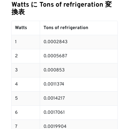
Watts に Tons of refrigeration 変
換表
Watts
Tons of refrigeration
1
0.0002843
2
0.0005687
3
0.000853
4
0.0011374
5
0.0014217
6
0.0017061
7
0.0019904