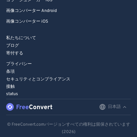
コラージュメーカー iOS
画像コンバーター Android
画像コンバーター iOS
私たちについて
ブログ
寄付する
プライバシー
条項
セキュリティとコンプライアンス
接触
status
日本語
English
Deutsch
© FreeConvert.comバージョンすべての権利は留保されています
(2026)
Español