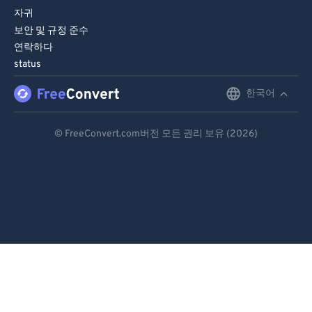
자귀
90
90
보안 및 규정 준수
91
91
연락하다
status
92
92
93
93
한국어
English
94
94
Deutsch
© FreeConvert.com버전 모든 권리 보유 (2026)
95
95
Español
96
96
Français
97
97
Português
98
98
99
99
Italiano
Dutch
日本語