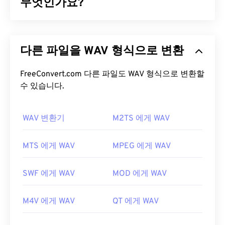
3GA 파일은 압축률이 높고 협대역 신호에 집중되어
무엇인가요?
있어 음악 파일에는 적합하지 않습니다.
WAV(Waveform Audio)는 비압축 오디오 파일 중 가
3GA 파일을 어떻게 여나요?
장 널리 사용되는 디지털 오디오 형식입니다. WAV는
다른 파일을 WAV 형식으로 변환
IBM과 Windows가
RIFF(Resource Interchange File
기본적으로 3GA 파일은
VLC 미디어 플레이어
와
Format)를
개선한 결과물입니다. WAV 파일은
M4A
Mac용 QuickTime
에서 열립니다. 또한 대부분의 휴
와
FreeConvert.com 다른 파일도 WAV 형식으로 변환할
MP3
파일보다 훨씬 용량이 커서 휴대용 플레이어
대폰의 음성 녹음 앱에서도 3GA 파일이 열립니다.
에서 사용하기에는 적합하지 않습니다. 하지만 음질
수 있습니다.
MMS 메시지 전송에 3GA 파일을 사용하는 것이 일반
은 M4A와 MP3보다 뛰어납니다.
적이므로 대부분의
3G 모바일 기기에서 3GA
파일을
열 수 있습니다.
WAV 변환기
M2TS 에게 WAV
WAV 파일을 어떻게 여나요?
3GA 파일을 열 수 있는 다른 프로그램으로는
Media
WAV 파일을 여는 기본 플레이어는
Windows Media
MTS 에게 WAV
MPEG 에게 WAV
Player Classic
,
RealPlayer
,
MPlayer
등이 있습니다.
Player
입니다. 또는
iTunes
,
VLC 미디어 플레이어
,
3GA 파일을 여는 데 문제가 있는 경우, 파일 이름을
QuickTime
등의 프로그램을 사용하여 WAV 파일을
"3GP" 확장자로 변경하고 다시 열어 보세요.
SWF 에게 WAV
MOD 에게 WAV
열고 재생할 수도 있습니다.
개발자:
3세대 파트너십 프로젝트(3GPP)
WAV
파일은 압축되지 않은 고품질 파일이므로 음악
M4V 에게 WAV
QT 에게 WAV
최초 출시:
1999년
편집, 제작 및 편집 프로그램으로 가져오기에 적합합
니다.
UltraMixer는
WAV 파일이 원활하게 작동하는
유용한 링크: