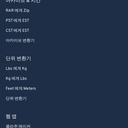
아카이브 & 시간
63
63
RAR 에게 Zip
64
64
PST 에게 EST
65
65
CST 에게 EST
66
66
아카이브 변환기
67
67
68
68
단위 변환기
69
69
Lbs 에게 Kg
70
70
Kg 에게 Lbs
71
71
Feet 에게 Meters
72
72
단위 변환기
73
73
74
74
웹 앱
75
75
콜라주 메이커