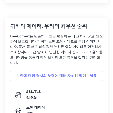
10
10
10
10
10
10
10
10
11
11
11
11
11
11
11
11
12
12
12
12
12
12
12
12
13
13
13
13
13
13
13
13
귀하의 데이터, 우리의 최우선 순위
14
14
14
14
14
14
14
14
FreeConvert는 단순히 파일을 변환하는 데 그치지 않고, 안전
하게 보호합니다. 강력한 보안 프레임워크를 통해 이미지, 비
15
15
15
15
15
15
15
15
디오, 문서 등 어떤 파일을 변환하든 항상 데이터를 안전하게
16
16
16
16
16
16
16
16
보호합니다. 고급 암호화, 안전한 데이터 센터, 그리고 철저한
모니터링을 통해 데이터 보안의 모든 측면을 철저히 관리합
17
17
17
17
17
17
17
17
니다.
18
18
18
18
18
18
18
18
보안에 대한 당사의 노력에 대해 자세히 알아보세요
19
19
19
19
19
19
19
19
20
20
20
20
20
20
20
20
SSL/TLS
21
21
21
21
21
21
21
21
암호화
22
22
22
22
22
22
22
22
보안 데이터
23
23
23
23
23
23
23
23