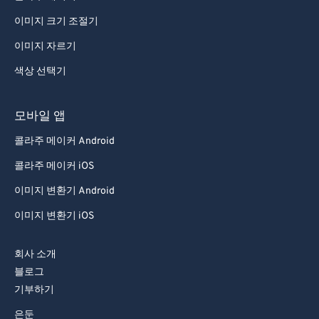
76
76
이미지 크기 조절기
77
77
이미지 자르기
78
78
색상 선택기
79
79
80
80
모바일 앱
81
81
콜라주 메이커 Android
82
82
콜라주 메이커 iOS
83
83
이미지 변환기 Android
84
84
이미지 변환기 iOS
85
85
86
86
회사 소개
87
87
블로그
기부하기
88
88
은둔
89
89