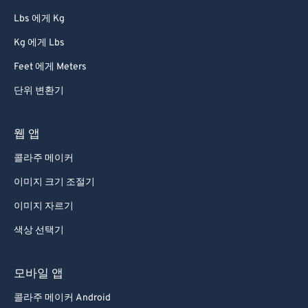
86
86
Lbs 에게 Kg
87
87
Kg 에게 Lbs
88
88
Feet 에게 Meters
89
89
단위 변환기
90
90
91
91
웹 앱
92
92
콜라주 메이커
93
93
이미지 크기 조절기
94
94
이미지 자르기
95
95
색상 선택기
96
96
97
97
모바일 앱
98
98
콜라주 메이커 Android