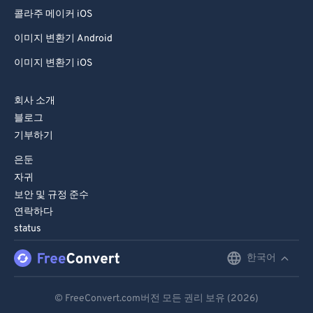
99
99
콜라주 메이커 iOS
이미지 변환기 Android
이미지 변환기 iOS
회사 소개
블로그
기부하기
은둔
자귀
보안 및 규정 준수
연락하다
status
한국어
English
Deutsch
© FreeConvert.com버전 모든 권리 보유 (2026)