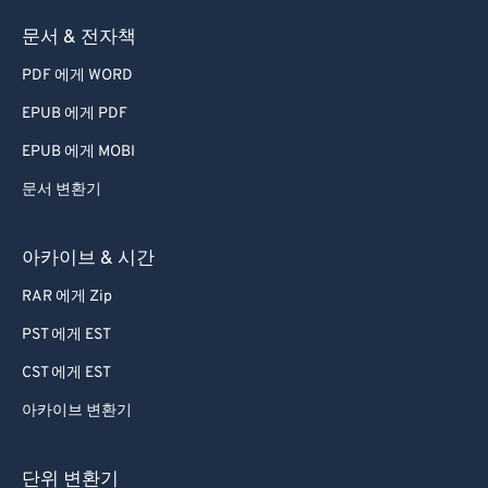
73
73
문서 & 전자책
74
74
PDF 에게 WORD
75
75
EPUB 에게 PDF
76
76
EPUB 에게 MOBI
77
77
문서 변환기
78
78
79
79
아카이브 & 시간
80
80
RAR 에게 Zip
81
81
PST 에게 EST
82
82
CST 에게 EST
83
83
아카이브 변환기
84
84
85
85
단위 변환기