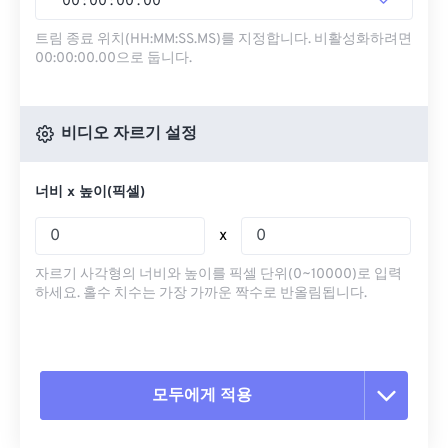
00
:
00
:
00
.
00
트림 종료 위치(HH:MM:SS.MS)를 지정합니다. 비활성화하려면
00:00:00.00으로 둡니다.
비디오 자르기 설정
너비 x 높이(픽셀)
x
자르기 사각형의 너비와 높이를 픽셀 단위(0~10000)로 입력
하세요. 홀수 치수는 가장 가까운 짝수로 반올림됩니다.
모두에게 적용
모든 옵션 재설정