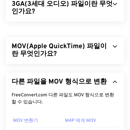
3GA(3세대 오디오) 파일이란 무엇
인가요?
3세대 오디오(3GA) 파일 형식은 3GPP 멀티미디어
컨테이너의 오디오 스트림 부분으로, 3G
UMTS(Universal Mobile Telecommunications
MOV(Apple QuickTime) 파일이
System)
모바일 네트워크용으로 설계되었습니다.
3GA 파일은 압축률이 높고 협대역 신호에 집중되어
란 무엇인가요?
있어 음악 파일에는 적합하지 않습니다.
Apple QuickTime(MOV)은
3D
및
가상 현실(VR)을
포
3GA 파일을 어떻게 여나요?
함한 다양한 유형의 멀티미디어 파일을 저장할 수 있
다른 파일을 MOV 형식으로 변환
는 컨테이너입니다. 멀티미디어 파일을 사용자 기기
기본적으로 3GA 파일은
VLC 미디어 플레이어
와
에 저장하는 데 유용한 것으로 알려져 있습니다.
Mac용 QuickTime
에서 열립니다. 또한 대부분의 휴
QuickTime의 주요 특징 중 하나는 동영상 "
FreeConvert.com 다른 파일도 MOV 형식으로 변환
아톰
"과
대폰의 음성 녹음 앱에서도 3GA 파일이 열립니다.
"트랙" 단위로 데이터를 저장하여 파일의 고도로 세
할 수 있습니다.
MMS 메시지 전송에 3GA 파일을 사용하는 것이 일반
부적인 편집을 가능하게 한다는 것입니다.
적이므로 대부분의
3G 모바일 기기에서 3GA
파일을
열 수 있습니다.
MOV 변환기
M4P 에게 MOV
MOV 파일을 어떻게 여나요?