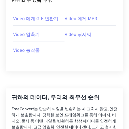
변환할 수 있습니다.
20
20
20
20
20
20
20
20
21
21
21
21
21
21
21
21
Video 에게 GIF 변환기
Video 에게 MP3
22
22
22
22
22
22
22
22
23
23
23
23
23
23
23
23
Video 압축기
Video 낚시찌
24
24
24
24
24
24
Video 농작물
25
25
25
25
25
25
26
26
26
26
26
26
27
27
27
27
27
27
28
28
28
28
28
28
29
29
29
29
29
29
귀하의 데이터, 우리의 최우선 순위
30
30
30
30
30
30
FreeConvert는 단순히 파일을 변환하는 데 그치지 않고, 안전
31
31
31
31
31
31
하게 보호합니다. 강력한 보안 프레임워크를 통해 이미지, 비
32
32
32
32
32
32
디오, 문서 등 어떤 파일을 변환하든 항상 데이터를 안전하게
보호합니다. 고급 암호화, 안전한 데이터 센터, 그리고 철저한