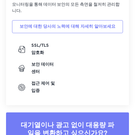
33
33
33
33
33
33
모니터링을 통해 데이터 보안의 모든 측면을 철저히 관리합
34
34
34
34
34
34
니다.
35
35
35
35
35
35
보안에 대한 당사의 노력에 대해 자세히 알아보세요
36
36
36
36
36
36
37
37
37
37
37
37
SSL/TLS
38
38
38
38
38
38
암호화
39
39
39
39
39
39
보안 데이터
센터
40
40
40
40
40
40
41
41
41
41
41
41
접근 제어 및
입증
42
42
42
42
42
42
43
43
43
43
43
43
44
44
44
44
44
44
45
45
45
45
45
45
대기열이나 광고 없이 대용량 파
일을 변환하고 싶으신가요?
46
46
46
46
46
46