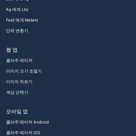
87
87
Kg 에게 Lbs
88
88
Feet 에게 Meters
89
89
단위 변환기
90
90
91
91
웹 앱
92
92
콜라주 메이커
93
93
이미지 크기 조절기
94
94
이미지 자르기
95
95
색상 선택기
96
96
97
97
모바일 앱
98
98
콜라주 메이커 Android
99
99
콜라주 메이커 iOS