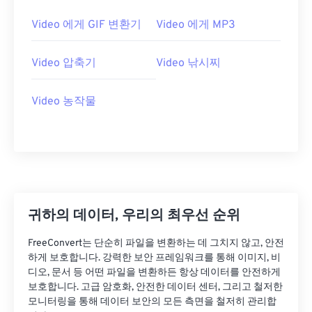
21
21
21
21
21
21
21
21
Video 에게 GIF 변환기
Video 에게 MP3
22
22
22
22
22
22
22
22
Video 압축기
Video 낚시찌
23
23
23
23
23
23
23
23
24
24
24
24
24
24
Video 농작물
25
25
25
25
25
25
26
26
26
26
26
26
27
27
27
27
27
27
28
28
28
28
28
28
29
29
29
29
29
29
귀하의 데이터, 우리의 최우선 순위
30
30
30
30
30
30
FreeConvert는 단순히 파일을 변환하는 데 그치지 않고, 안전
31
31
31
31
31
31
하게 보호합니다. 강력한 보안 프레임워크를 통해 이미지, 비
디오, 문서 등 어떤 파일을 변환하든 항상 데이터를 안전하게
32
32
32
32
32
32
보호합니다. 고급 암호화, 안전한 데이터 센터, 그리고 철저한
33
33
33
33
33
33
모니터링을 통해 데이터 보안의 모든 측면을 철저히 관리합