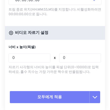
00
:
00
:
00
.
00
트림 종료 위치(HH:MM:SS.MS)를 지정합니다. 비활성화하려면
00:00:00.00으로 둡니다.
비디오 자르기 설정
너비 x 높이(픽셀)
x
자르기 사각형의 너비와 높이를 픽셀 단위(0~10000)로 입력
하세요. 홀수 치수는 가장 가까운 짝수로 반올림됩니다.
모두에게 적용
모든 옵션 재설정