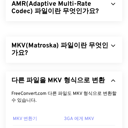
AMR(Adaptive Multi-Rate
Codec) 파일이란 무엇인가요?
적응형 다중 속도(AMR)는
음성 코딩
에 자주 사용되
는 압축 오디오 파일입니다. AMR 음성 코덱은 협대
역 신호에 초점을 맞추므로 음성 녹음 및 라디오에 적
MKV(Matroska) 파일이란 무엇인
합합니다.
GSM(Global System for Mobile
Communications)
가요?
및
UMTS(Universal Mobile
Telecommunications System)
에서 널리 사용됩니
다.
마트료시카(MKV)는 하나의 파일 형식으로 무제한의
시청각 및 멀티미디어 파일을 저장할 수 있는 무료 오
AMR 파일을 어떻게 여나요?
다른 파일을 MKV 형식으로 변환
픈 소스 컨테이너 표준입니다. 오픈 소스이므로 사용
자는
오픈 소스 소프트웨어를
사용하여 사용자 정의
AMR 파일은 MMS 메시지를 포함하여 휴대폰에서 자
할 수 있습니다. 마트료시카라는 이름은 크기가 점점
FreeConvert.com 다른 파일도 MKV 형식으로 변환할
주 사용되므로 대부분의
3G 모바일
기기에서 열 수
작아지는 여러 개의 나무 인형이 서로 겹쳐져 있는 러
수 있습니다.
있습니다. AMR은
VLC 미디어 플레이어
,
QuickTime
시아의 유명한 수공예품인 "
마트료시카
"에서 유래
,
RealPlayer
,
Xine
에서도 실행됩니다.
했습니다.
MKV 변환기
3GA 에게 MKV
무료 오디오 편집 소프트웨어인
Audacity
와 같은 다