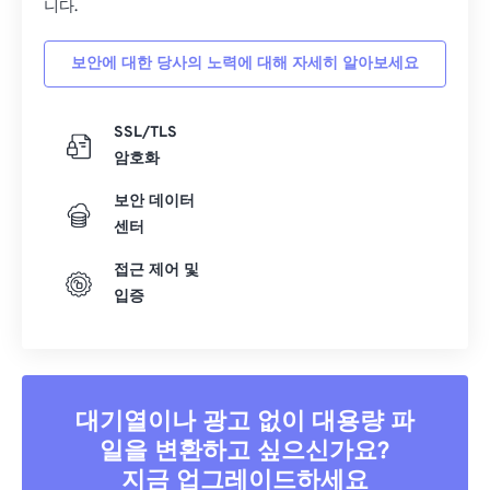
니다.
34
34
34
34
34
34
35
35
35
35
35
35
보안에 대한 당사의 노력에 대해 자세히 알아보세요
36
36
36
36
36
36
37
37
37
37
37
37
SSL/TLS
암호화
38
38
38
38
38
38
보안 데이터
39
39
39
39
39
39
센터
40
40
40
40
40
40
접근 제어 및
41
41
41
41
41
41
입증
42
42
42
42
42
42
43
43
43
43
43
43
44
44
44
44
44
44
대기열이나 광고 없이 대용량 파
45
45
45
45
45
45
일을 변환하고 싶으신가요?
46
46
46
46
46
46
지금 업그레이드하세요