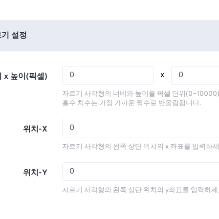
01
01
01
01
05
05
05
05
02
02
02
02
06
06
06
06
03
03
03
03
기 설정
07
07
07
07
04
04
04
04
08
08
08
08
05
05
05
05
x
 x 높이(픽셀)
09
09
09
09
06
06
06
06
자르기 사각형의 너비와 높이를 픽셀 단위(0~10000
10
10
10
10
07
07
07
07
홀수 치수는 가장 가까운 짝수로 반올림됩니다.
11
11
11
11
08
08
08
08
위치-X
12
12
12
12
09
09
09
09
자르기 사각형의 왼쪽 상단 위치의 x 좌표를 입력하세
13
13
13
13
10
10
10
10
14
14
14
14
11
11
11
11
위치-Y
15
15
15
15
12
12
12
12
자르기 사각형의 왼쪽 상단 위치의 y좌표를 입력하세
16
16
16
16
13
13
13
13
17
17
17
17
14
14
14
14