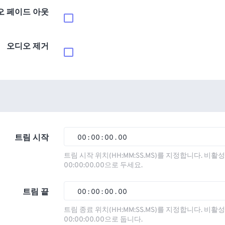
오 페이드 아웃
오디오 제거
트림 시작
00
:
00
:
00
.
00
00
00
00
00
트림 시작 위치(HH:MM:SS.MS)를 지정합니다. 비
00:00:00.00으로 두세요.
01
01
01
01
02
02
02
02
트림 끝
00
:
00
:
00
.
00
03
03
03
03
00
00
00
00
트림 종료 위치(HH:MM:SS.MS)를 지정합니다. 비
00:00:00.00으로 둡니다.
04
04
04
04