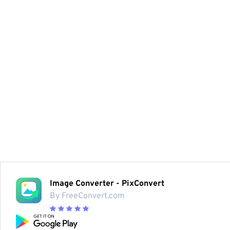
Image Converter - PixConvert
By FreeConvert.com