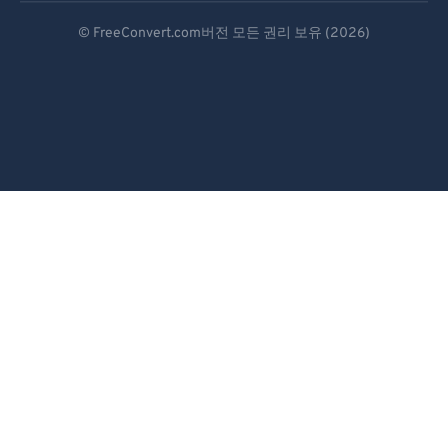
Deutsch
© FreeConvert.com버전 모든 권리 보유 (2026)
Español
Français
Português
Italiano
Dutch
日本語
简体中文
繁體中文
한국어
Svenska