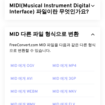
MIDI(Musical Instrument Digital
Interface) 파일이란 무엇인가요?
MIDI(Musical Instrument Digital Interface)는 디지
털 악기와 컴퓨터 간의 상호 작용을 관리하는 프로토
MID 다른 파일 형식으로 변환
콜입니다. MIDI는 본질적으로
디지털 음악
세계의 표
준화된 언어입니다. MIDI는 다른 오디오 파일 형식과
달리 애플리케이션, 소프트웨어 및 하드웨어 간에 음
FreeConvert.com MID 파일을 다음과 같은 다른 형식
악 정보(예: 음표, 타이밍, 피치, 볼륨)를 공유하는 것
으로 변환할 수 있습니다.
을 목적으로 합니다.
MID 에게 OGV
MID 에게 MP4
MIDI 파일을 어떻게 여나요?
MIDI 파일을 여는 데 가장 좋은 프로그램은
Awave
MID 에게 AVI
MID 에게 3GP
Studio
와
Audacity
입니다. Awave는 260가지의 다
양한 오디오 형식을 읽을 수 있습니다. Audacity는 다
MID 에게 WEBM
MID 에게 MKV
양한 플랫폼과 운영 체제에서 작동하는
무료
오픈 소
스
소프트웨어입니다.
MID 에게 WMV
MID 에게 FLV