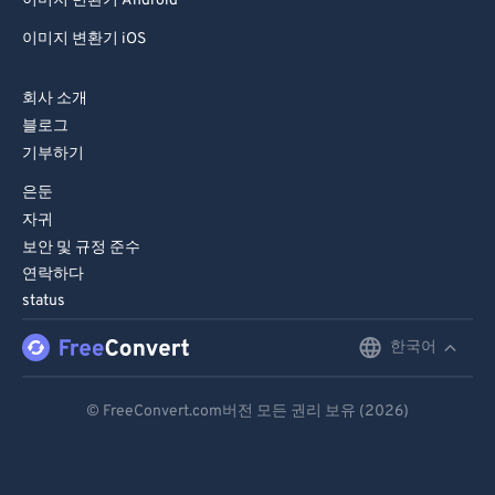
81
81
이미지 변환기 Android
82
82
이미지 변환기 iOS
83
83
회사 소개
84
84
블로그
85
85
기부하기
86
86
은둔
자귀
87
87
보안 및 규정 준수
88
88
연락하다
89
89
status
90
90
한국어
English
91
91
Deutsch
© FreeConvert.com버전 모든 권리 보유 (2026)
92
92
Español
93
93
Français
94
94