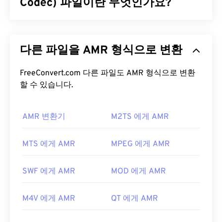
달리 애플리케이션, 소프트웨어 및 하드웨어 간에 음
Codec) 파일이란 무엇인가요?
악 정보(예: 음표, 타이밍, 피치, 볼륨)를 공유하는 것
을 목적으로 합니다.
적응형 다중 속도(AMR)는
음성 코딩
에 자주 사용되
는 압축 오디오 파일입니다. AMR 음성 코덱은 협대
MIDI 파일을 어떻게 여나요?
다른 파일을 AMR 형식으로 변환
역 신호에 초점을 맞추므로 음성 녹음 및 라디오에 적
합합니다.
GSM(Global System for Mobile
MIDI 파일을 여는 데 가장 좋은 프로그램은
Awave
Communications)
FreeConvert.com 다른 파일도 AMR 형식으로 변환
및
UMTS(Universal Mobile
Studio
와
Audacity
입니다. Awave는 260가지의 다
Telecommunications System)
할 수 있습니다.
에서 널리 사용됩니
양한 오디오 형식을 읽을 수 있습니다. Audacity는 다
다.
양한 플랫폼과 운영 체제에서 작동하는
무료
오픈 소
스
AMR 변환기
소프트웨어입니다.
M2TS 에게 AMR
AMR 파일을 어떻게 여나요?
MIDI를 열 수 있는 다른 프로그램으로는
Winamp
,
AMR 파일은 MMS 메시지를 포함하여 휴대폰에서 자
MTS 에게 AMR
MPEG 에게 AMR
Windows Media Player
,
vanBasco's Karaoke Player
주 사용되므로 대부분의
3G 모바일
기기에서 열 수
,
Karaoke Player
,
Musicnotes Player
,
Sibelius
등이
있습니다. AMR은
VLC 미디어 플레이어
,
QuickTime
있습니다.
SWF 에게 AMR
MOD 에게 AMR
,
RealPlayer
,
Xine
에서도 실행됩니다.
개발자:
MIDI 제조업체 협회
무료 오디오 편집 소프트웨어인
Audacity
와 같은 다
M4V 에게 AMR
QT 에게 AMR
최초 출시:
1983년
른 소프트웨어도 AMR 파일을 열 수 있습니다.
SourceForge.net
에서 Audacity를 쉽게 다운로드하
유용한 링크: