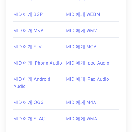
MID 에게 3GP
MID 에게 WEBM
MID 에게 MKV
MID 에게 WMV
MID 에게 FLV
MID 에게 MOV
MID 에게 iPhone Audio
MID 에게 Ipod Audio
MID 에게 Android
MID 에게 iPad Audio
Audio
00
00
00
00
00
00
00
00
MID 에게 OGG
MID 에게 M4A
00
00
00
00
00
00
00
00
MID 에게 FLAC
MID 에게 WMA
01
01
01
01
01
01
01
01