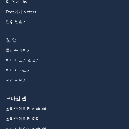
68
68
Kg 에게 Lbs
69
69
Feet 에게 Meters
70
70
단위 변환기
71
71
웹 앱
72
72
콜라주 메이커
73
73
74
74
이미지 크기 조절기
75
75
이미지 자르기
76
76
색상 선택기
77
77
모바일 앱
78
78
콜라주 메이커 Android
79
79
콜라주 메이커 iOS
80
80