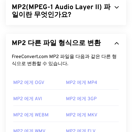
MP2(MPEG-1 Audio Layer II) 파
일이란 무엇인가요?
MPEG-1 오디오 레이어 II(MP2)는 무료이며 오픈 소
스이고 특허를 받지 않은 오디오 코딩 표준입니다.
MP2 다른 파일 형식으로 변환
MP2는 일반적으로 디지털 오디오 방송(
DAB
), 디지
털 비디오 방송(
DVB
), 디지털 다기능 디스크(
DVD
)
에 사용됩니다. 이 파일 형식은 일반 소비자보다 전문
FreeConvert.com MP2 파일을 다음과 같은 다른 형
방송사에서 더 많이 사용됩니다.
식으로 변환할 수 있습니다.
MP2 파일을 어떻게 여나요?
MP2 에게 OGV
MP2 에게 MP4
MP2 파일을 여는 데 가장 좋은 미디어 플레이어는
VLC 미디어 플레이어
입니다. 이 플레이어는 대부분
MP2 에게 AVI
MP2 에게 3GP
의 플랫폼에서 작동하며 매우 안정적입니다.
Windows에서는
Windows Media Player
,
KMPlayer
,
MP2 에게 WEBM
MP2 에게 MKV
Adobe Premiere Pro
,
Adobe Media Encoder
,
Cyberlink PowerDVD
,
jetAudio
,
Winamp
,
Helium
MP2 에게 WMV
MP2 에게 FLV