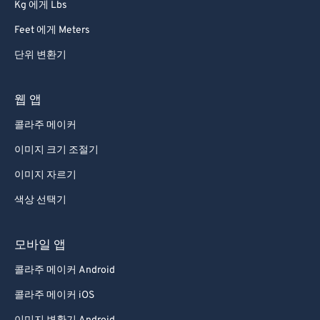
68
68
Kg 에게 Lbs
69
69
Feet 에게 Meters
70
70
단위 변환기
71
71
웹 앱
72
72
콜라주 메이커
73
73
74
74
이미지 크기 조절기
75
75
이미지 자르기
76
76
색상 선택기
77
77
모바일 앱
78
78
콜라주 메이커 Android
79
79
콜라주 메이커 iOS
80
80