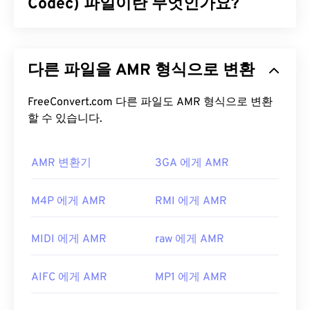
에 사용됩니다. 이 파일 형식은 일반 소비자보다 전문
Codec) 파일이란 무엇인가요?
방송사에서 더 많이 사용됩니다.
적응형 다중 속도(AMR)는
음성 코딩
에 자주 사용되
MP2 파일을 어떻게 여나요?
는 압축 오디오 파일입니다. AMR 음성 코덱은 협대
다른 파일을 AMR 형식으로 변환
역 신호에 초점을 맞추므로 음성 녹음 및 라디오에 적
MP2 파일을 여는 데 가장 좋은 미디어 플레이어는
합합니다.
GSM(Global System for Mobile
VLC 미디어 플레이어
입니다. 이 플레이어는 대부분
Communications)
FreeConvert.com 다른 파일도 AMR 형식으로 변환
및
UMTS(Universal Mobile
의 플랫폼에서 작동하며 매우 안정적입니다.
Telecommunications System)
할 수 있습니다.
에서 널리 사용됩니
다.
Windows에서는
Windows Media Player
,
KMPlayer
,
Adobe Premiere Pro
,
Adobe Media Encoder
,
AMR 변환기
3GA 에게 AMR
AMR 파일을 어떻게 여나요?
Cyberlink PowerDVD
,
jetAudio
,
Winamp
,
Helium
Music Manager
등이 좋은 선택입니다. Mac OS X에
AMR 파일은 MMS 메시지를 포함하여 휴대폰에서 자
M4P 에게 AMR
RMI 에게 AMR
서는
iTunes가
이 파일 형식을 여는 데 가장 좋은 옵
주 사용되므로 대부분의
3G 모바일
기기에서 열 수
션입니다.
있습니다. AMR은
VLC 미디어 플레이어
,
QuickTime
MIDI 에게 AMR
raw 에게 AMR
개발자:
ISO
/
IEC
,
동영상 전문가 그룹
,
RealPlayer
,
Xine
에서도 실행됩니다.
최초 출시:
1993년
무료 오디오 편집 소프트웨어인
Audacity
와 같은 다
AIFC 에게 AMR
MP1 에게 AMR
른 소프트웨어도 AMR 파일을 열 수 있습니다.
유용한 링크:
SourceForge.net
에서 Audacity를 쉽게 다운로드하