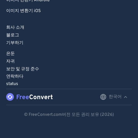
81
81
이미지 변환기 Android
82
82
이미지 변환기 iOS
83
83
회사 소개
84
84
블로그
85
85
기부하기
86
86
은둔
자귀
87
87
보안 및 규정 준수
88
88
연락하다
89
89
status
90
90
한국어
English
91
91
Deutsch
© FreeConvert.com버전 모든 권리 보유 (2026)
92
92
Español
93
93
Français
94
94