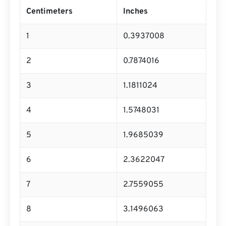
Centimeters
Inches
1
0.3937008
2
0.7874016
3
1.1811024
4
1.5748031
5
1.9685039
6
2.3622047
7
2.7559055
8
3.1496063