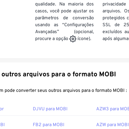
qualidade. Na maioria dos
privacida
casos, você pode ajustar os
arquivos. O
parâmetros de conversão
protegidos c
usando as “Configurações
SSL de 25
Avançadas” (opcional,
excluídos a
após algumas
procure a opção
ícone).
Converter outros arquivos para o formato MOBI
FreeConvert.com pode converter seus outros arquivos para o formato MOBI :
or
DJVU para MOBI
AZW3 para MO
BI
FB2 para MOBI
AZW para MOBI