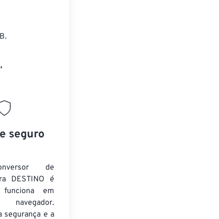
B.
”
 e seguro
nversor de
ra DESTINO é
e funciona em
 navegador.
a segurança e a