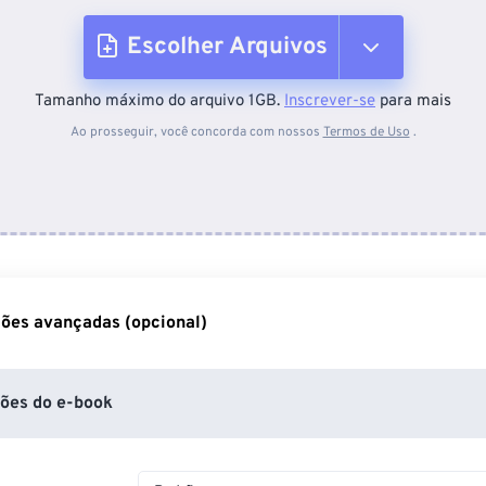
Escolher Arquivos
Tamanho máximo do arquivo 1GB.
Inscrever-se
para mais
Do dispositivo
Ao prosseguir, você concorda com nossos
Termos de Uso
.
Do Dropbox
Do Google Drive
ões avançadas (opcional)
Do OneDrive
ões do e-book
Da URL