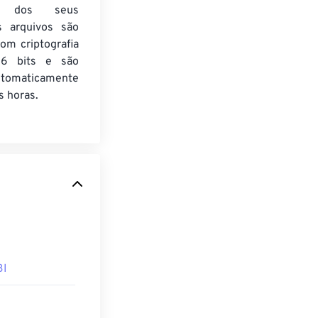
de dos seus
s arquivos são
om criptografia
6 bits e são
utomaticamente
 horas.
BI