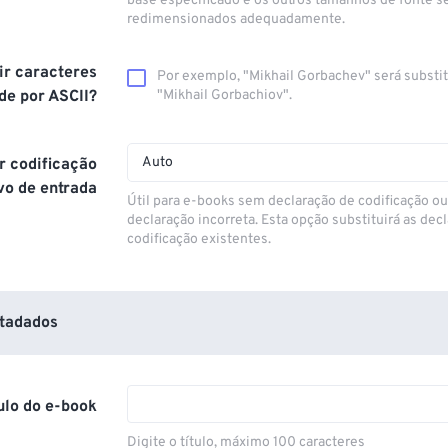
base especificado e os outros tamanhos de fonte 
redimensionados adequadamente.
ir caracteres
Por exemplo, "Mikhail Gorbachev" será substi
de por ASCII?
"Mikhail Gorbachiov".
Auto
r codificação
vo de entrada
Útil para e-books sem declaração de codificação o
declaração incorreta. Esta opção substituirá as dec
codificação existentes.
tadados
tulo do e-book
Digite o título, máximo 100 caracteres