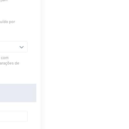
sejam
tuído por
u com
larações de