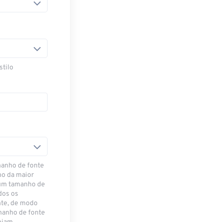
stilo
manho de fonte
ho da maior
 um tamanho de
dos os
te, de modo
manho de fonte