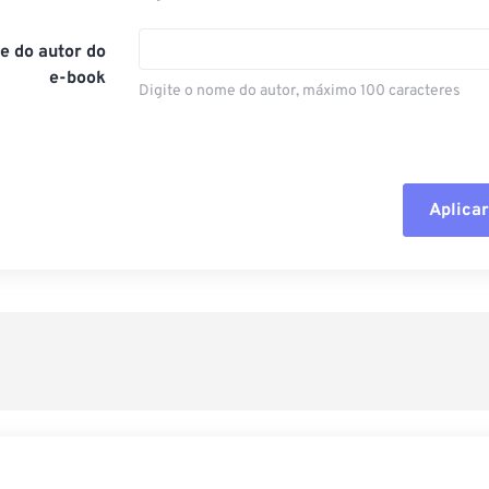
e do autor do
e-book
Digite o nome do autor, máximo 100 caracteres
Aplicar
Redefinir todas
Aplicar a partir 
Salvar como pre