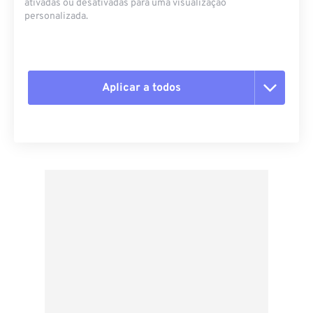
ativadas ou desativadas para uma visualização
personalizada.
Aplicar a todos
Redefinir todas as opções
Aplicar a partir da predefinição
Salvar como predefinição