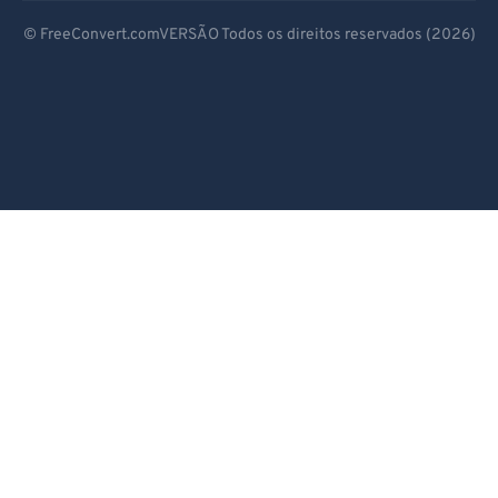
Deutsch
© FreeConvert.comVERSÃO Todos os direitos reservados (2026)
Español
Français
Português
Italiano
Dutch
日本語
简体中文
繁體中文
한국어
Svenska