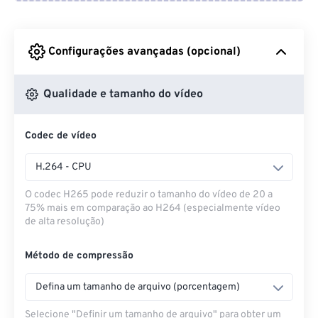
Do Google Drive
Configurações avançadas (opcional)
Do OneDrive
Qualidade e tamanho do vídeo
Codec de vídeo
Da URL
H.264 - CPU
O codec H265 pode reduzir o tamanho do vídeo de 20 a
75% mais em comparação ao H264 (especialmente vídeo
de alta resolução)
Método de compressão
Defina um tamanho de arquivo (porcentagem)
Selecione "Definir um tamanho de arquivo" para obter um