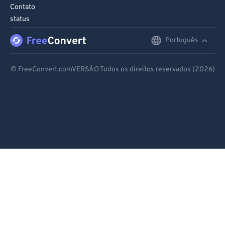
Contato
status
Português
English
Deutsch
© FreeConvert.comVERSÃO Todos os direitos reservados (2026)
Español
Français
Português
Italiano
Dutch
日本語
简体中文