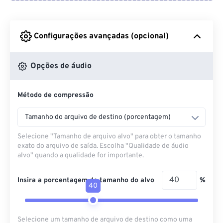
Do Google Drive
Configurações avançadas (opcional)
Do OneDrive
Opções de áudio
Método de compressão
Da URL
Tamanho do arquivo de destino (porcentagem)
Selecione "Tamanho de arquivo alvo" para obter o tamanho
exato do arquivo de saída. Escolha "Qualidade de áudio
alvo" quando a qualidade for importante.
Insira a porcentagem do tamanho do alvo
%
40
Selecione um tamanho de arquivo de destino como uma