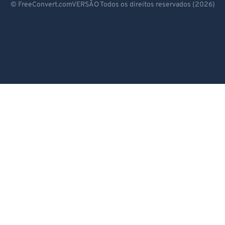
© FreeConvert.comVERSÃO Todos os direitos reservados (2026)
Español
Français
Português
Italiano
Dutch
日本語
简体中文
繁體中文
한국어
Svenska
Türkçe