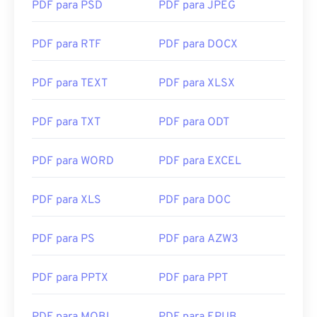
muitos recursos que você talvez nunca precise ou
PDF para PSD
PDF para JPEG
queira usar.
A maioria dos navegadores, como o Chrome e o
PDF para RTF
PDF para DOCX
Firefox, consegue abrir PDFs sozinhos. Você pode
ou não precisar de um complemento ou extensão
PDF para TEXT
PDF para XLSX
para isso, mas é bem prático ter um que abra
automaticamente ao clicar em um link de PDF
PDF para TXT
PDF para ODT
online. Recomendo fortemente
o SumatraPDF
ou
o
MuPDF
se você busca algo um pouco mais
PDF para WORD
PDF para EXCEL
aprofundado. Ambos são gratuitos.
Desenvolvido por:
ISO
PDF para XLS
PDF para DOC
Lançamento inicial:
15 de junho de 1993
Links úteis:
PDF para PS
PDF para AZW3
https://en.wikipedia.org/wiki/Portable_Document_Form
PDF para PPTX
PDF para PPT
https://acrobat.adobe.com/us/en/why-
adobe/about-adobe-pdf.html