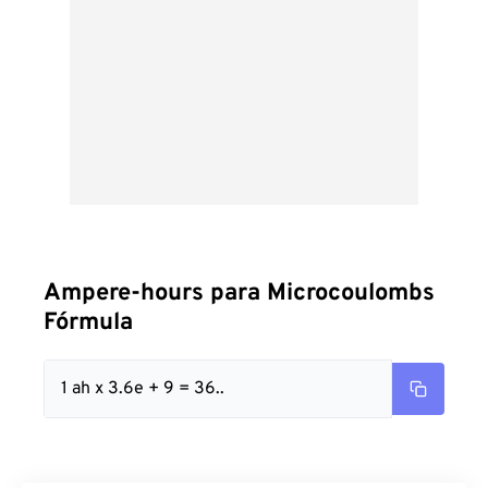
Ampere-hours para Microcoulombs
Fórmula
1 ah x 3.6e + 9 = 36..